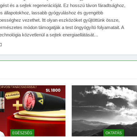
gést és a sejtek regenerációját. Ez hosszú távon fáradtsághoz,
os állapotokhoz, lassabb gyógyuláshoz és gyengébb
épességhez vezethet. Itt olyan eszközöket gyűjtöttünk össze,
ermészetes módon támogatják a test öngyógyító folyamatait. A
technológia közvetlenül a sejtek energiaellátását…
EGÉSZSÉG
OKTATÁS