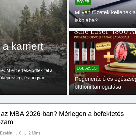
EGYÉB
Milyen füzetek kellenek a
iskolába?
1 Hónap Ezelőtt
EGYÉB
a karriert
Milyen füzete
iskolába?
EGÉSZSÉG
e. Miért értékelődtek fel a
óképesség, és hogyan
Az iskolakezdés egyik legfont
Regeneráció és egészsé
hiszen a gyerekek nap mint n
otthoni támogatása
 az MBA 2026-ban? Mérlegen a befektetés
ozam
 Ezelőtt
0
2 Mins