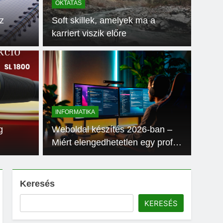
OKTATÁS
z
Soft skillek, amelyek ma a
karriert viszik előre
k kellenek az
SZOLG
Dug
INFORMATIKA
osabb feladata a megfelelő tanszerek beszerzése,
Dugulás
g
Weboldal készítés 2026-ban –
ap…
WC, a 
Miért elengedhetetlen egy profi
online jelenlét?
Keresés
KERESÉS