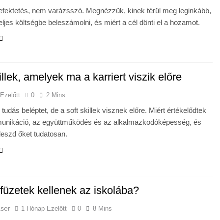
fektetés, nem varázsszó. Megnézzük, kinek térül meg leginkább,
 teljes költségbe beleszámolni, és miért a cél dönti el a hozamot.
illek, amelyek ma a karriert viszik előre
 Ezelőtt
0
2 Mins
tudás beléptet, de a soft skillek visznek előre. Miért értékelődtek
munikáció, az együttműködés és az alkalmazkodóképesség, és
leszd őket tudatosan.
füzetek kellenek az iskolába?
aser
1 Hónap Ezelőtt
0
8 Mins