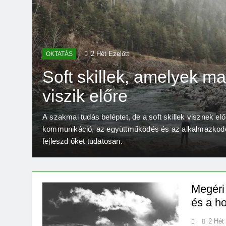
2 Hét Ezelőtt
OKTATÁS
Soft skillek, amelyek ma 
viszik előre
A szakmai tudás beléptet, de a soft skillek visznek előr
mit
kommunikáció, az együttműködés és az alkalmazkod
fejleszd őket tudatosan.
Megéri
és a h
2 Hét