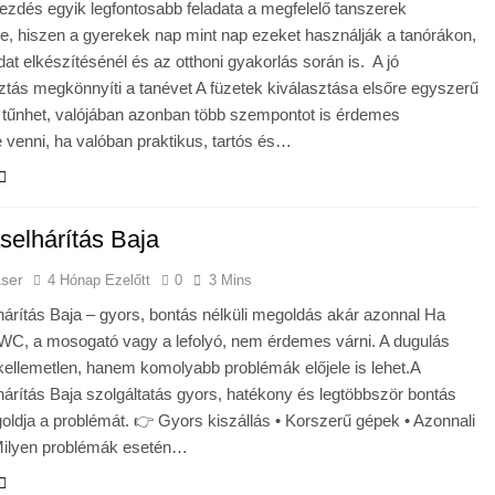
ezdés egyik legfontosabb feladata a megfelelő tanszerek
, hiszen a gyerekek nap mint nap ezeket használják a tanórákon,
adat elkészítésénél és az otthoni gyakorlás során is. A jó
ztás megkönnyíti a tanévet A füzetek kiválasztása elsőre egyszerű
 tűnhet, valójában azonban több szempontot is érdemes
 venni, ha valóban praktikus, tartós és…
selhárítás Baja
aser
4 Hónap Ezelőtt
0
3 Mins
árítás Baja – gyors, bontás nélküli megoldás akár azonnal Ha
 WC, a mosogató vagy a lefolyó, nem érdemes várni. A dugulás
ellemetlen, hanem komolyabb problémák előjele is lehet.A
árítás Baja szolgáltatás gyors, hatékony és legtöbbször bontás
oldja a problémát. 👉 Gyors kiszállás • Korszerű gépek • Azonnali
Milyen problémák esetén…