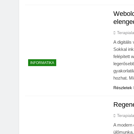
Webold
elenged
Terapial
A digitáli
Sokkal ink
felépített
INFORMATIKA
legerősebb
gyakorlati
hozhat. M
Részletek
Regene
Terapial
A modern é
ülőmunka,