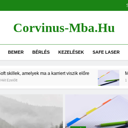
Megéri az MBA 2
Megéri az MBA 2
Corvinus-Mba.hu
BEMER
BÉRLÉS
KEZELÉSEK
SAFE LASER
amelyek ma a karriert viszik előre
Milyen füzete
1 Hónap Ezelőtt