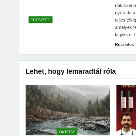
mikrokerin
gyulladás
teljesítők
EGÉSZSÉG
amelyek t
lágylézer 
Részletek
Lehet, hogy lemaradtál
róla
OKTATÁS