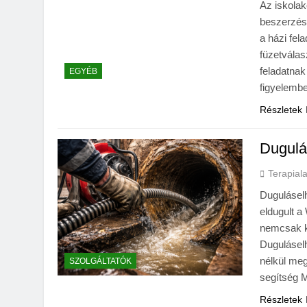
Az iskolak
beszerzése
a házi fel
füzetválas
feladatnak
EGYÉB
figyelembe
Részletek
Dugulá
Terapial
Duguláselh
eldugult a
nemcsak k
Duguláselh
nélkül meg
SZOLGÁLTATÓK
segítség 
Részletek