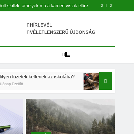
026-ban? Mérlegen a befektetés és a hozam
Soft skillek, amelyek ma a karriert viszik előre
Milyen füzetek kellenek az iskolába?
Duguláselhárítás Baja
026-ban? Mérlegen a befektetés és a hozam
HÍRLEVÉL
Soft skillek, amelyek ma a karriert viszik előre
VÉLETLENSZERŰ ÚJDONSÁG
Milyen füzetek kellenek az iskolába?
Duguláselhárítás Baja
k kellenek az iskolába?
Duguláselhárítás Baja
4 Hónap Ezelőtt