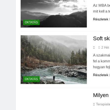
Az MBA be
mit kell a
Részletek
OKTATÁS
Soft sk
2 Hét
A szakmai 
fel a kom
hogyan fej
Részletek
OKTATÁS
Milyen 
Terapial