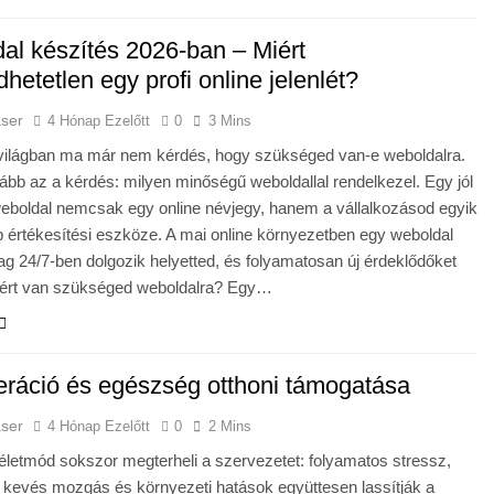
al készítés 2026-ban – Miért
hetetlen egy profi online jelenlét?
aser
4 Hónap Ezelőtt
0
3 Mins
s világban ma már nem kérdés, hogy szükséged van-e weboldalra.
ább az a kérdés: milyen minőségű weboldallal rendelkezel. Egy jól
 weboldal nemcsak egy online névjegy, hanem a vállalkozásod egyik
 értékesítési eszköze. A mai online környezetben egy weboldal
lag 24/7-ben dolgozik helyetted, és folyamatosan új érdeklődőket
iért van szükséged weboldalra? Egy…
ráció és egészség otthoni támogatása
aser
4 Hónap Ezelőtt
0
2 Mins
letmód sokszor megterheli a szervezetet: folyamatos stressz,
 kevés mozgás és környezeti hatások együttesen lassítják a